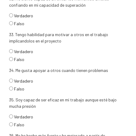
confiando en mi capacidad de superación
respuesta32
Verdadero
Falso
33. Tengo habilidad para motivar a otros en el trabajo
implicandolos en el proyecto
respuesta33
Verdadero
Falso
34. Me gusta apoyar a otros cuando tienen problemas
respuesta34
Verdadero
Falso
35. Soy capaz de ser eficaz en mi trabajo aunque esté bajo
mucha presión
respuesta35
Verdadero
Falso
36. Me he hecho más fuerte y he mejorado a partir de