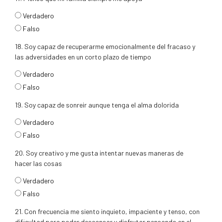
respuesta17
Verdadero
Falso
18. Soy capaz de recuperarme emocionalmente del fracaso y
las adversidades en un corto plazo de tiempo
respuesta18
Verdadero
Falso
19. Soy capaz de sonreir aunque tenga el alma dolorida
respuesta19
Verdadero
Falso
20. Soy creativo y me gusta intentar nuevas maneras de
hacer las cosas
respuesta20
Verdadero
Falso
21. Con frecuencia me siento inquieto, impaciente y tenso, con
dificultad para poder descansar y disfrutar pensando en el