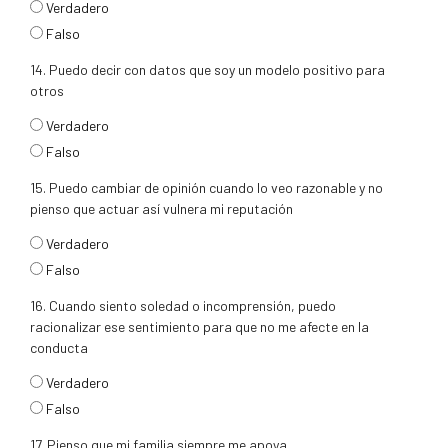
respuesta13
Verdadero
Falso
14. Puedo decir con datos que soy un modelo positivo para
otros
respuesta14
Verdadero
Falso
15. Puedo cambiar de opinión cuando lo veo razonable y no
pienso que actuar así vulnera mi reputación
respuesta15
Verdadero
Falso
16. Cuando siento soledad o incomprensión, puedo
racionalizar ese sentimiento para que no me afecte en la
conducta
respuesta16
Verdadero
Falso
17. Pienso que mi familia siempre me apoya