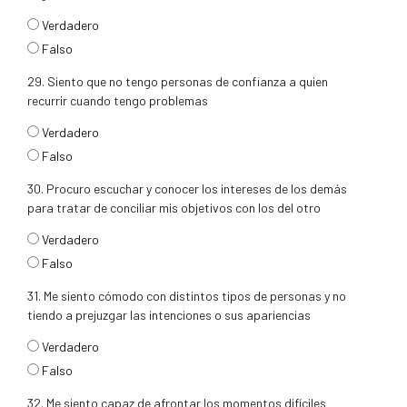
respuesta28
Verdadero
Falso
29. Siento que no tengo personas de confianza a quien
recurrir cuando tengo problemas
respuesta29
Verdadero
Falso
30. Procuro escuchar y conocer los intereses de los demás
para tratar de conciliar mis objetivos con los del otro
respuesta30
Verdadero
Falso
31. Me siento cómodo con distintos tipos de personas y no
tiendo a prejuzgar las intenciones o sus apariencias
respuesta31
Verdadero
Falso
32. Me siento capaz de afrontar los momentos difíciles