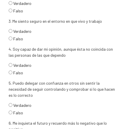
respuesta2
Verdadero
Falso
3. Me siento seguro en el entorno en que vivo y trabajo
respuesta3
Verdadero
Falso
4. Soy capaz de dar mi opinión, aunque ésta no coincida con
las personas de las que dependo
respuesta4
Verdadero
Falso
5. Puedo delegar con confianza en otros sin sentir la
necesidad de seguir controlando y comprobar si lo que hacen
es lo correcto
respuesta5
Verdadero
Falso
6. Me inquieta el futuro y recuerdo más lo negativo que lo