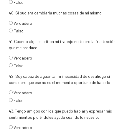
Falso
40. Si pudiera cambiaría muchas cosas de mi mismo
respuesta40
Verdadero
Falso
41. Cuando alguien critica mi trabajo no tolero la frustración
que me produce
respuesta41
Verdadero
Falso
42. Soy capaz de aguantar m i necesidad de desahogo si
considero que ese no es el momento oportuno de hacerlo
respuesta42
Verdadero
Falso
43. Tengo amigos con los que puedo hablar y expresar mis
sentimientos pidiéndoles ayuda cuando lo necesito
respuesta43
Verdadero