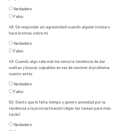
respuesta47
Verdadero
Falso
48. Sé responder sin agresividad cuando alguien ironiza o
hace bromas sobre mi
respuesta48
Verdadero
Falso
49. Cuando algo sale mal me vence la tendencia de dar
vueltas y buscar culpables en vez de resolver el problema
cuanto antes
respuesta49
Verdadero
Falso
50. Siento que le falta tiempo y genero ansiedad por la
tendencia a la procrastinación (dejar las tareas para más
tarde)
respuesta50
Verdadero