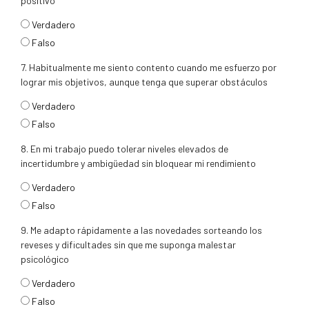
positivo
respuesta6
Verdadero
Falso
7. Habitualmente me siento contento cuando me esfuerzo por
lograr mis objetivos, aunque tenga que superar obstáculos
respuesta7
Verdadero
Falso
8. En mi trabajo puedo tolerar niveles elevados de
incertidumbre y ambigüedad sin bloquear mi rendimiento
respuesta8
Verdadero
Falso
9. Me adapto rápidamente a las novedades sorteando los
reveses y dificultades sin que me suponga malestar
psicológico
respuesta9
Verdadero
Falso