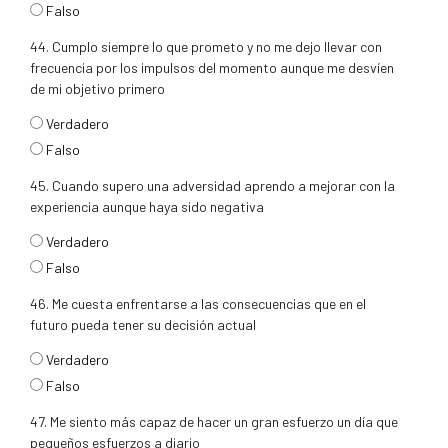
Falso
44. Cumplo siempre lo que prometo y no me dejo llevar con
frecuencia por los impulsos del momento aunque me desvíen
de mi objetivo primero
respuesta44
Verdadero
Falso
45. Cuando supero una adversidad aprendo a mejorar con la
experiencia aunque haya sido negativa
respuesta45
Verdadero
Falso
46. Me cuesta enfrentarse a las consecuencias que en el
futuro pueda tener su decisión actual
respuesta46
Verdadero
Falso
47. Me siento más capaz de hacer un gran esfuerzo un día que
pequeños esfuerzos a diario